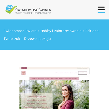
Swiadomosc-Swiata
»
Hobby i zainteresowania
»
Adriana
Tymoszuk – Drzewo spokoju