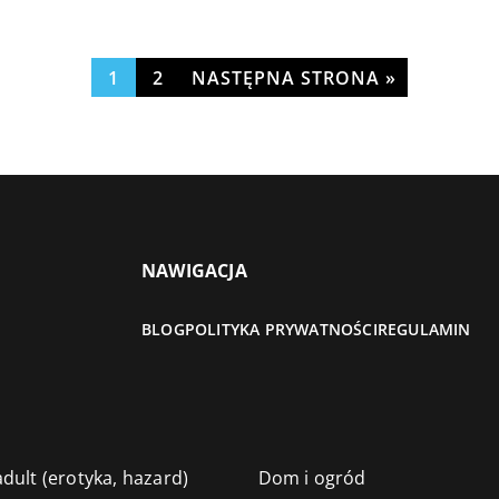
1
2
NASTĘPNA STRONA »
NAWIGACJA
BLOG
POLITYKA PRYWATNOŚCI
REGULAMIN
dult (erotyka, hazard)
Dom i ogród