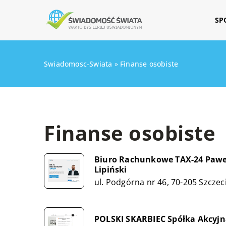
SP
Swiadomosc-Swiata
»
Finanse osobiste
Finanse osobiste
Biuro Rachunkowe TAX-24 Pawe
Lipiński
ul. Podgórna nr 46, 70-205 Szczec
POLSKI SKARBIEC Spółka Akcyjn