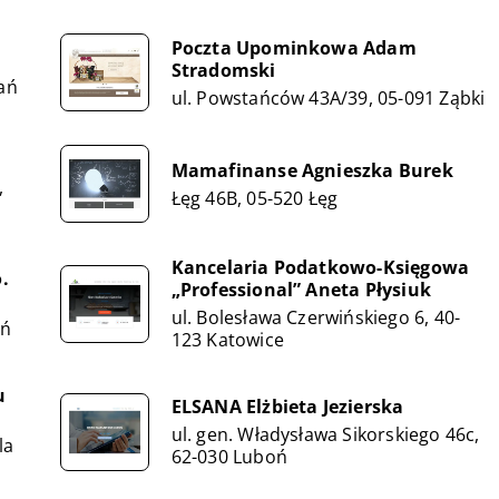
Poczta Upominkowa Adam
Stradomski
ań
ul. Powstańców 43A/39, 05-091 Ząbki
Mamafinanse Agnieszka Burek
,
Łęg 46B, 05-520 Łęg
Kancelaria Podatkowo-Księgowa
.
„Professional” Aneta Płysiuk
ul. Bolesława Czerwińskiego 6, 40-
ań
123 Katowice
u
ELSANA Elżbieta Jezierska
ul. gen. Władysława Sikorskiego 46c,
la
62-030 Luboń