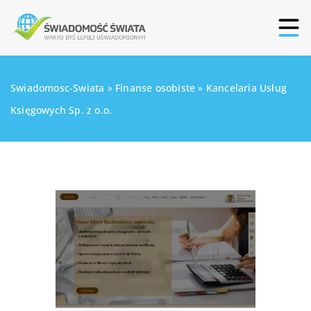
Swiadomosc-Swiata
»
Finanse osobiste
»
Kancelaria Usług
Księgowych Sp. z o.o.