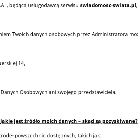
A S.A. , będąca usługodawcą serwisu
swiadomosc-swiata.pl
niem Twoich danych osobowych przez Administratora moż
perskiej 14,
y Danych Osobowych ani swojego przedstawiciela.
Jakie jest źródło moich danych – skąd są pozyskiwane?
ródeł powszechnie dostępnych, takich jak: