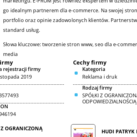
marketingu. E-PROM jest również ekspertem w dziedzinie 
go idealnym partnerem dla e-commerce. Na swojej stron
portfolio oraz opinie zadowolonych klientów. Partnerstw
standard usług.
Słowa kluczowe: tworzenie stron www, seo dla e-commer
media
firmy
Cechy firmy
 rejestracji firmy
Kategoria
listopada 2019
Reklama i druk
Rodzaj firmy
3577493
SPÓŁKI Z OGRANICZON
ODPOWIEDZIALNOŚCIĄ
GON
946194
 Z OGRANICZONĄ
HUDI PATRYK