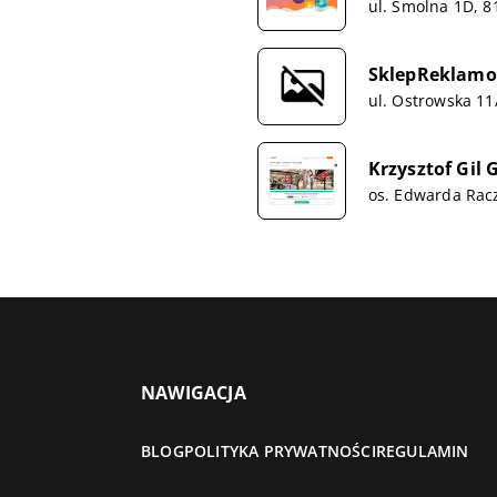
ul. Smolna 1D, 8
SklepReklamo
ul. Ostrowska 11
Krzysztof Gil G
os. Edwarda Rac
NAWIGACJA
BLOG
POLITYKA PRYWATNOŚCI
REGULAMIN