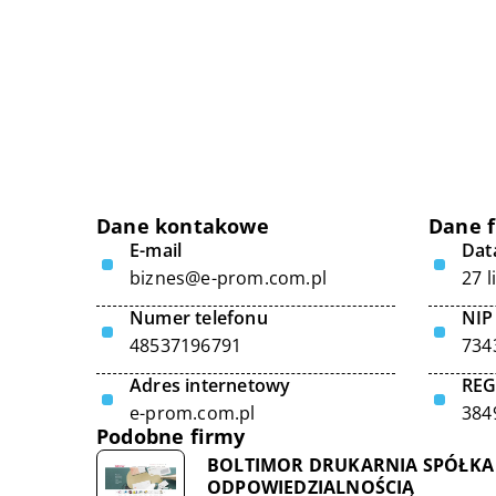
Dane kontakowe
Dane 
E-mail
Data
biznes@e-prom.com.pl
27 
Numer telefonu
NIP
48537196791
734
Adres internetowy
RE
e-prom.com.pl
384
Podobne firmy
BOLTIMOR DRUKARNIA SPÓŁKA
ODPOWIEDZIALNOŚCIĄ