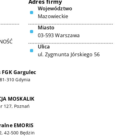
Adres firmy
Województwo
Mazowieckie
Miasto
03-593 Warszawa
LNOŚĆ
Ulica
ul. Zygmunta Jórskiego 56
 FGK Gargulec
, 81-310 Gdynia
ICJA MOSKALIK
nr 127, Poznań
ralne EMORIS
 2, 42-500 Będzin