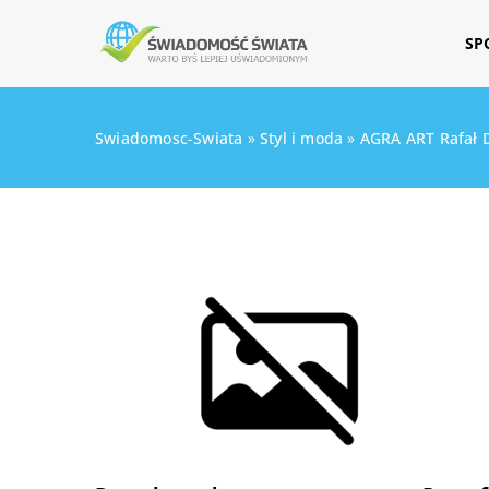
SP
Swiadomosc-Swiata
»
Styl i moda
»
AGRA ART Rafał 