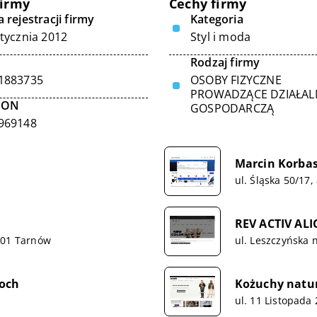
firmy
Cechy firmy
 rejestracji firmy
Kategoria
stycznia 2012
Styl i moda
Rodzaj firmy
1883735
OSOBY FIZYCZNE
PROWADZĄCE DZIAŁA
GON
GOSPODARCZĄ
969148
Marcin Korbas
ul. Śląska 50/17
REV ACTIV AL
101 Tarnów
ul. Leszczyńska 
loch
Kożuchy natu
ul. 11 Listopada