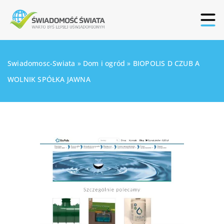
Swiadomosc-Swiata
»
Dom i ogród
»
BIOPOLIS D CZUB A
WOLNIK SPÓŁKA JAWNA