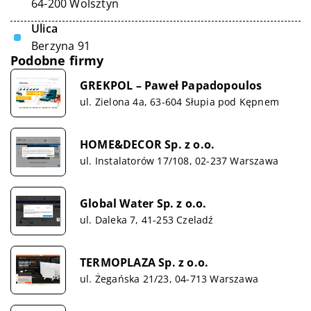
64-200 Wolsztyn
Ulica
Berzyna 91
Podobne firmy
GREKPOL – Paweł Papadopoulos
ul. Zielona 4a, 63-604 Słupia pod Kępnem
HOME&DECOR Sp. z o.o.
ul. Instalatorów 17/108, 02-237 Warszawa
Global Water Sp. z o.o.
ul. Daleka 7, 41-253 Czeladź
TERMOPLAZA Sp. z o.o.
ul. Żegańska 21/23, 04-713 Warszawa