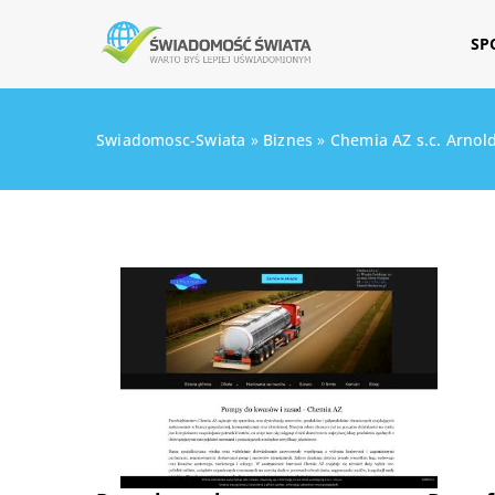
SP
Swiadomosc-Swiata
»
Biznes
»
Chemia AZ s.c. Arnol