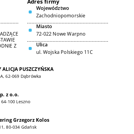
Adres firmy
Województwo
Zachodniopomorskie
Miasto
WADZĄCE
72-022 Nowe Warpno
STAWIE
Ulica
DNIE Z
ul. Wojska Polskiego 11C
 ALICJA PUSZCZYŃSKA
5A, 62-069 Dąbrówka
p. z o.o.
, 64-100 Leszno
ering Grzegorz Kolos
11, 80-034 Gdańsk