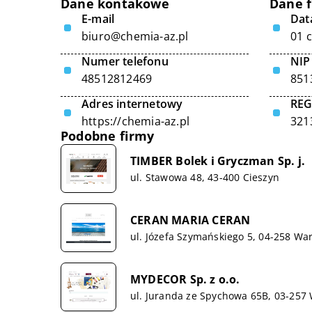
Dane kontakowe
Dane 
E-mail
Data
biuro@chemia-az.pl
01 
Numer telefonu
NIP
48512812469
851
Adres internetowy
RE
https://chemia-az.pl
321
Podobne firmy
TIMBER Bolek i Gryczman Sp. j.
ul. Stawowa 48, 43-400 Cieszyn
CERAN MARIA CERAN
ul. Józefa Szymańskiego 5, 04-258 Wa
MYDECOR Sp. z o.o.
ul. Juranda ze Spychowa 65B, 03-257