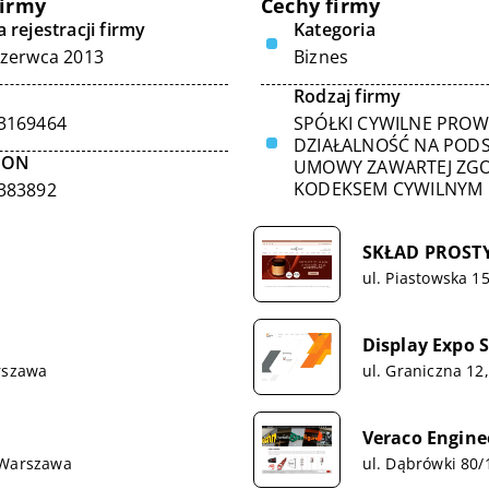
firmy
Cechy firmy
 rejestracji firmy
Kategoria
czerwca 2013
Biznes
Rodzaj firmy
3169464
SPÓŁKI CYWILNE PRO
DZIAŁALNOŚĆ NA POD
GON
UMOWY ZAWARTEJ ZGO
KODEKSEM CYWILNYM
383892
SKŁAD PROSTY
ul. Piastowska 1
Display Expo S
rszawa
ul. Graniczna 12
Veraco Engine
 Warszawa
ul. Dąbrówki 80/