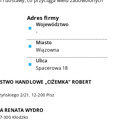
 i dostawy, co przyciąga wielu zadowolonych
Adres firmy
Województwo
-
Miasto
Wiązowna
Ulica
Spacerowa 18
RSTWO HANDLOWE „CIŻEMKA” ROBERT
zyńskiego 2/21, 12-200 Pisz
IA RENATA WYDRO
57-300 Kłodzko