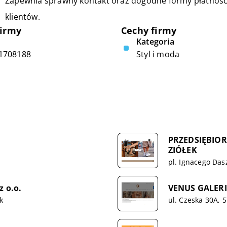
Zapewnia sprawny kontakt oraz dogodne formy płatności
klientów.
firmy
Cechy firmy
Kategoria
1708188
Styl i moda
PRZEDSIĘBIO
ZIÓŁEK
pl. Ignacego Das
 o.o.
VENUS GALER
k
ul. Czeska 30A, 