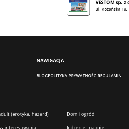
VESTOM sp. z o
ul. Różańska 18
NAWIGACJA
BLOG
POLITYKA PRYWATNOŚCI
REGULAMIN
dult (erotyka, hazard)
Dom i ogród
 zainteresowania
Jedzenie i napoje