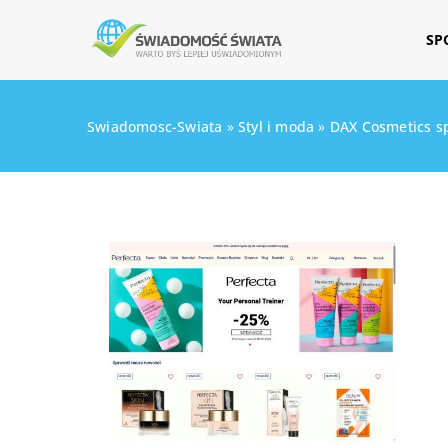
SP
Swiadomosc-Swiata
»
Styl i moda
»
DAX Cosmetics sp.