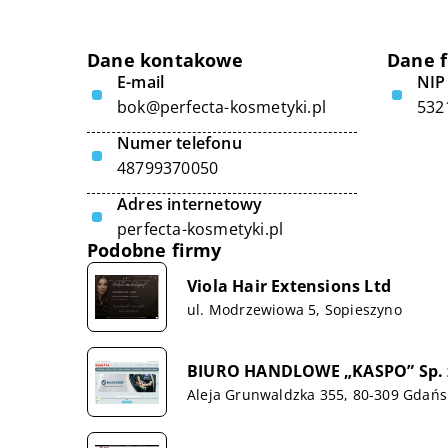
Dane kontakowe
Dane 
E-mail
NIP
bok@perfecta-kosmetyki.pl
532
Numer telefonu
48799370050
Adres internetowy
perfecta-kosmetyki.pl
Podobne firmy
Viola Hair Extensions Ltd
ul. Modrzewiowa 5, Sopieszyno
BIURO HANDLOWE „KASPO” Sp. z
Aleja Grunwaldzka 355, 80-309 Gdańs