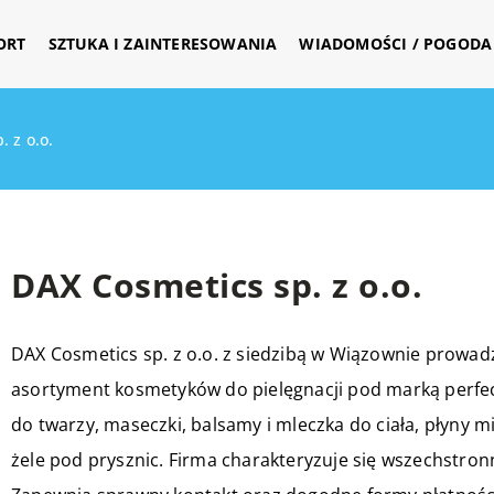
ORT
SZTUKA I ZAINTERESOWANIA
WIADOMOŚCI / POGODA 
 z o.o.
DAX Cosmetics sp. z o.o.
DAX Cosmetics sp. z o.o. z siedzibą w Wiązownie prowadz
asortyment kosmetyków do pielęgnacji pod marką
perfe
do twarzy, maseczki, balsamy i mleczka do ciała, płyny m
żele pod prysznic. Firma charakteryzuje się wszechstronn