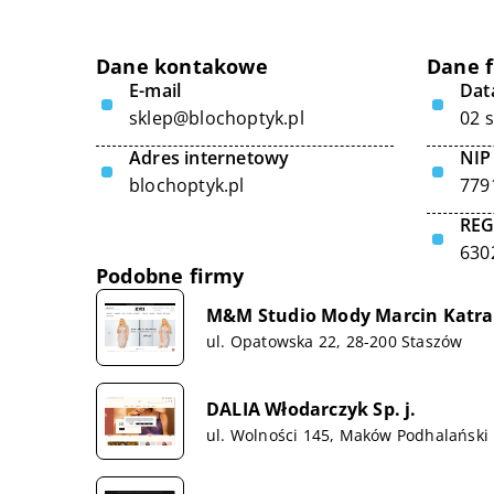
Dane kontakowe
Dane 
E-mail
Data
sklep@blochoptyk.pl
02 
Adres internetowy
NIP
blochoptyk.pl
779
RE
630
Podobne firmy
M&M Studio Mody Marcin Katra
ul. Opatowska 22, 28-200 Staszów
DALIA Włodarczyk Sp. j.
ul. Wolności 145, Maków Podhalański