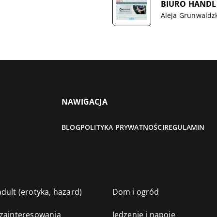
BIURO HANDLO
Aleja Grunwaldz
NAWIGACJA
BLOG
POLITYKA PRYWATNOŚCI
REGULAMIN
dult (erotyka, hazard)
Dom i ogród
 zainteresowania
Jedzenie i napoje