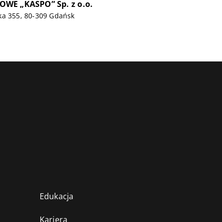
WE „KASPO” Sp. z o.o.
ka 355, 80-309 Gdańsk
Edukacja
Kariera