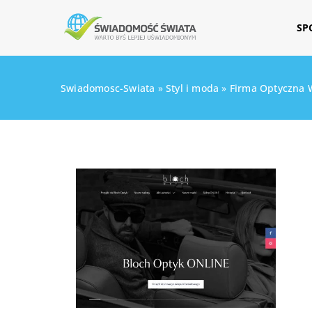
SP
Swiadomosc-Swiata
»
Styl i moda
»
Firma Optyczna 