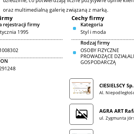
dziedzinie, co potwierdzają liczne pozytywne opinie kli
oraz multimedialną galerię związaną z marką.
firmy
Cechy firmy
 rejestracji firmy
Kategoria
stycznia 1995
Styl i moda
Rodzaj firmy
1008302
OSOBY FIZYCZNE
PROWADZĄCE DZIAŁA
GON
GOSPODARCZĄ
291248
CIESIELSCY Sp. 
Al. Niepodległośc
AGRA ART Raf
ul. Zygmunta Jór