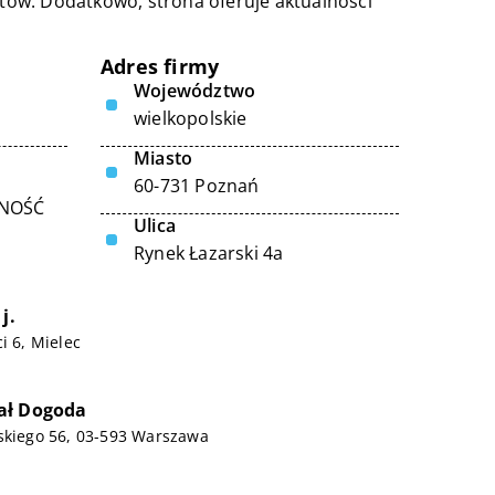
entów. Dodatkowo, strona oferuje aktualności
Adres firmy
Województwo
wielkopolskie
Miasto
60-731 Poznań
LNOŚĆ
Ulica
Rynek Łazarski 4a
j.
i 6, Mielec
ał Dogoda
skiego 56, 03-593 Warszawa