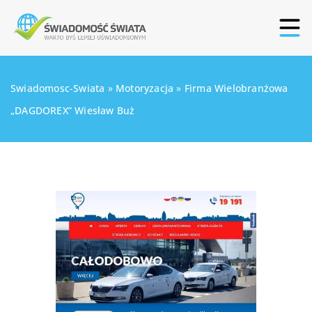
Swiadomosc-Swiata
»
Motoryzacja
»
Firma Wielobranżowa
„DAGDOREX” Wiesław Buż