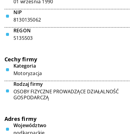
01 września 1990
NIP
8130135062
REGON
5135503
Cechy firmy
Kategoria
Motoryzacja
Rodzaj firmy
OSOBY FIZYCZNE PROWADZĄCE DZIAŁALNOŚĆ
GOSPODARCZĄ
Adres firmy
Województwo
podkarpackie