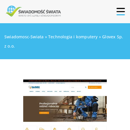
Swiadomosc-Swiata
»
Technologia i komputery
»
Glovex Sp.
z o.o.