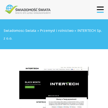
Swiadomosc-Swiata
»
Przemysł i rolnictwo
»
INTERTECH Sp.
z o.o.