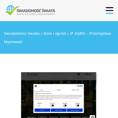
Swiadomosc-Swiata
»
Dom i ogród
»
IP AGRO – Przemysław
Mysłowski