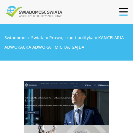
Swiadomosc-Swiata
»
Prawo, rząd i polityka
»
KANCELARIA
ADWOKACKA ADWOKAT MICHAŁ GAJDA