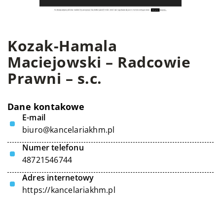
Kozak-Hamala
Maciejowski – Radcowie
Prawni – s.c.
Dane kontakowe
E-mail
biuro@kancelariakhm.pl
Numer telefonu
48721546744
Adres internetowy
https://kancelariakhm.pl