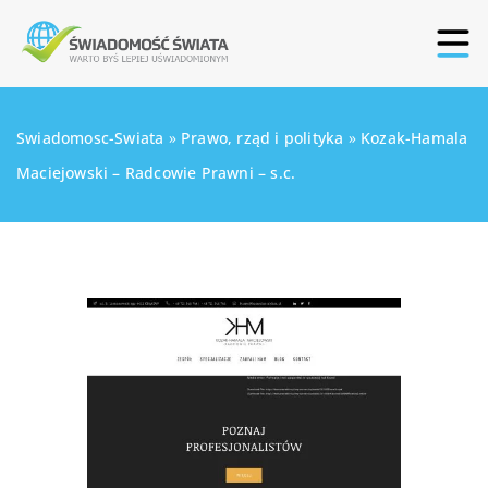
Swiadomosc-Swiata
»
Prawo, rząd i polityka
»
Kozak-Hamala
Maciejowski – Radcowie Prawni – s.c.