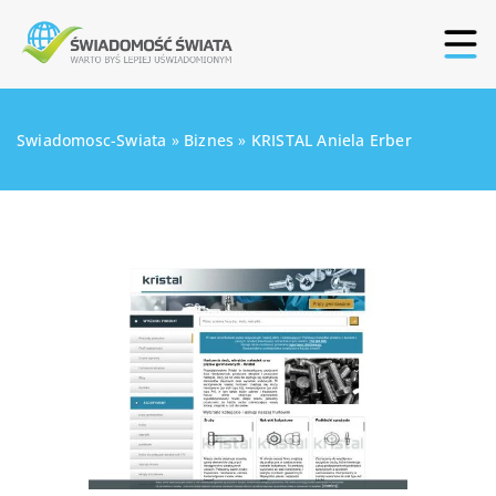
Swiadomosc-Swiata
»
Biznes
»
KRISTAL Aniela Erber