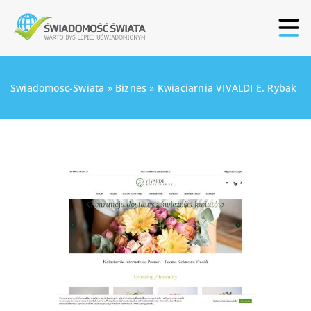
Swiadomosc-Swiata
»
Biznes
»
Kwiaciarnia VIVALDI E. Rybak