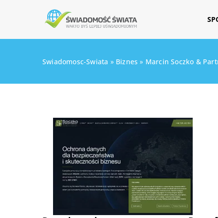
SP
Swiadomosc-Swiata
»
Biznes
»
Marcin Soczko & Part