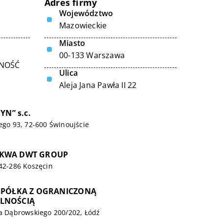
Adres firmy
Województwo
Mazowieckie
Miasto
00-133 Warszawa
LNOŚĆ
Ulica
Aleja Jana Pawła II 22
YN” s.c.
iego 93, 72-600 Świnoujście
EKWA DWT GROUP
 42-286 Koszęcin
 SPÓŁKA Z OGRANICZONĄ
LNOŚCIĄ
wa Dąbrowskiego 200/202, Łódź