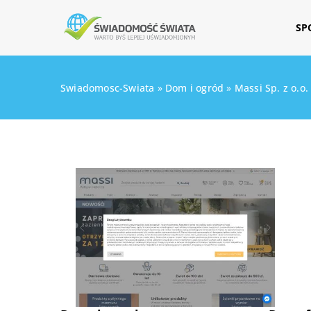
SP
Swiadomosc-Swiata
»
Dom i ogród
»
Massi Sp. z o.o.