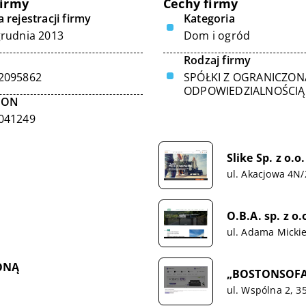
firmy
Cechy firmy
 rejestracji firmy
Kategoria
grudnia 2013
Dom i ogród
Rodzaj firmy
2095862
SPÓŁKI Z OGRANICZON
ODPOWIEDZIALNOŚCIĄ
GON
041249
Slike Sp. z o.o.
ul. Akacjowa 4N/
O.B.A. sp. z o.
ul. Adama Mickie
ONĄ
„BOSTONSOFA
ul. Wspólna 2, 3