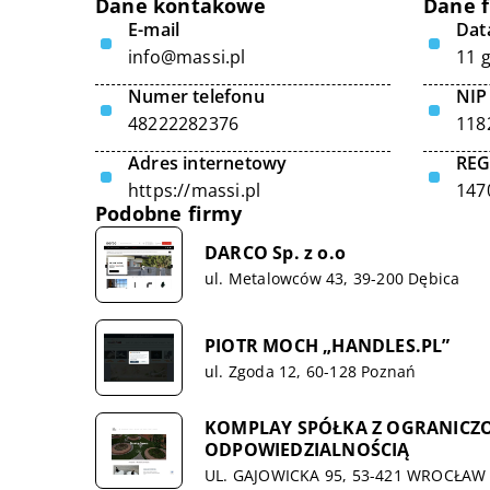
Dane kontakowe
Dane 
E-mail
Data
info@massi.pl
11 
Numer telefonu
NIP
48222282376
118
Adres internetowy
RE
https://massi.pl
147
Podobne firmy
DARCO Sp. z o.o
ul. Metalowców 43, 39-200 Dębica
PIOTR MOCH „HANDLES.PL”
ul. Zgoda 12, 60-128 Poznań
KOMPLAY SPÓŁKA Z OGRANICZ
ODPOWIEDZIALNOŚCIĄ
UL. GAJOWICKA 95, 53-421 WROCŁAW