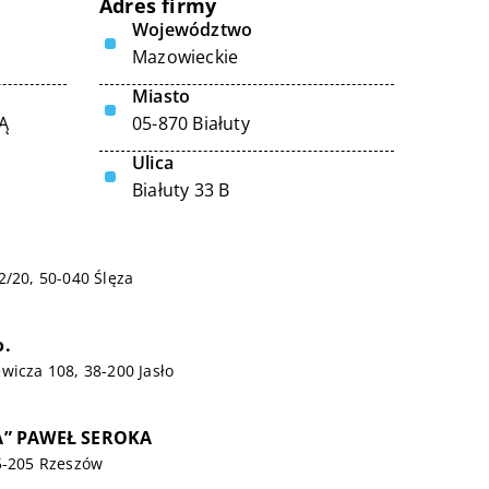
Adres firmy
Województwo
Mazowieckie
Miasto
Ą
05-870 Białuty
Ulica
Białuty 33 B
2/20, 50-040 Ślęza
o.
wicza 108, 38-200 Jasło
” PAWEŁ SEROKA
5-205 Rzeszów