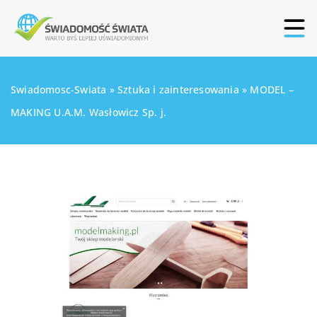
Swiadomosc-Swiata
»
Sztuka i zainteresowania
»
MODEL –
MAKING U.A.M. Wasłowicz Sp. j.