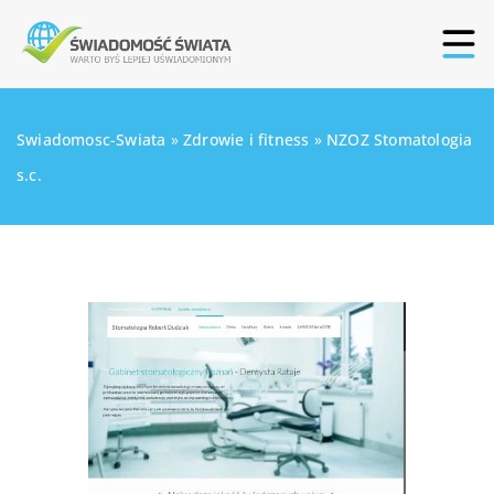
Swiadomosc-Swiata
»
Zdrowie i fitness
»
NZOZ Stomatologia
s.c.