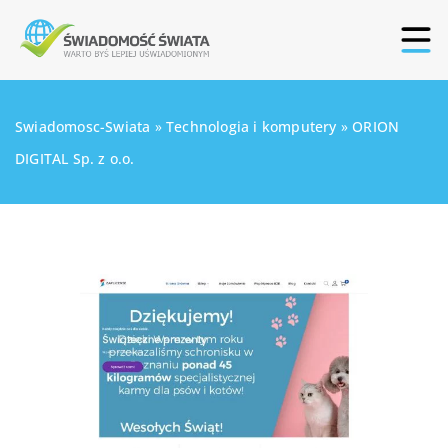
Swiadomosc-Swiata
»
Technologia i komputery
»
ORION
DIGITAL Sp. z o.o.