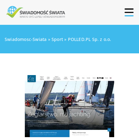
Swiadomosc-Swiata
»
Sport
»
POLLED.PL Sp. z o.o.