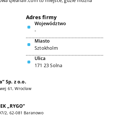
towa
qleanair.com
to miejsce, gdzie można
Adres firmy
Województwo
-
Miasto
Sztokholm
Ulica
171 23 Solna
” Sp. z o.o.
owej 61, Wrocław
BEK „RYGO”
97/2, 62-081 Baranowo