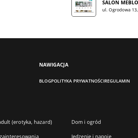
SALON MEBLOW
ul. Ogrodowa 13
NAWIGACJA
BLOG
POLITYKA PRYWATNOŚCI
REGULAMIN
dult (erotyka, hazard)
Dom i ogród
 zainteresowania
Jedzenie i napoje