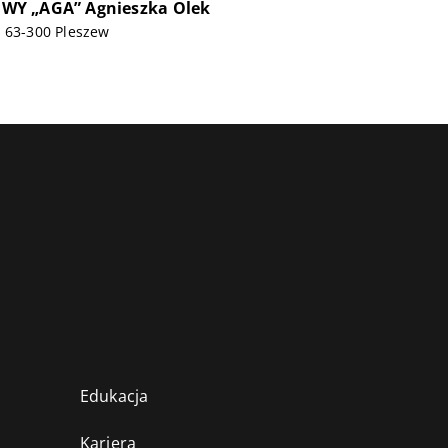
Y „AGA” Agnieszka Olek
, 63-300 Pleszew
Edukacja
Kariera