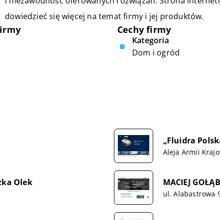
i niezawodność oferowanych rozwiązań. Strona interne
dowiedzieć się więcej na temat firmy i jej produktów.
firmy
Cechy firmy
Kategoria
Dom i ogród
„Fluidra Polska
Aleja Armii Kraj
ka Olek
MACIEJ GOŁĄ
ul. Alabastrowa 