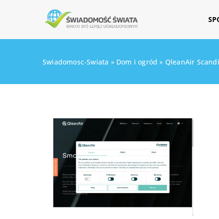
SP
Swiadomosc-Swiata
»
Dom i ogród
»
QleanAir Scand