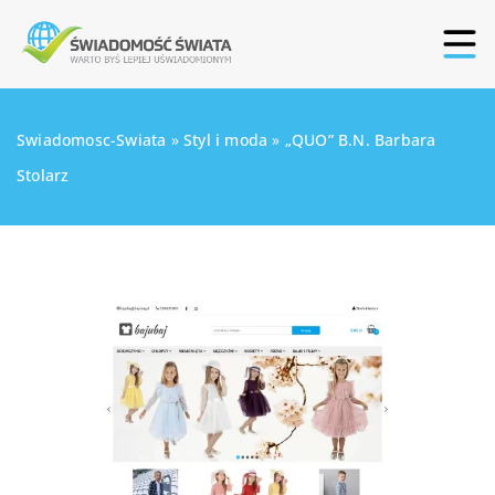
Swiadomosc-Swiata
»
Styl i moda
»
„QUO” B.N. Barbara
Stolarz