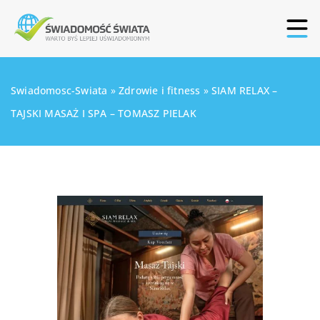
Swiadomosc-Swiata
»
Zdrowie i fitness
»
SIAM RELAX –
TAJSKI MASAŻ I SPA – TOMASZ PIELAK