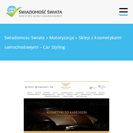
Swiadomosc-Swiata
»
Motoryzacja
»
Sklep z kosmetykami
samochodowymi – Car Styling