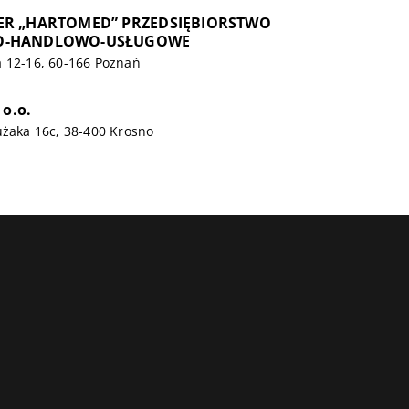
ER „HARTOMED” PRZEDSIĘBIORSTWO
O-HANDLOWO-USŁUGOWE
a 12-16, 60-166 Poznań
 o.o.
użaka 16c, 38-400 Krosno