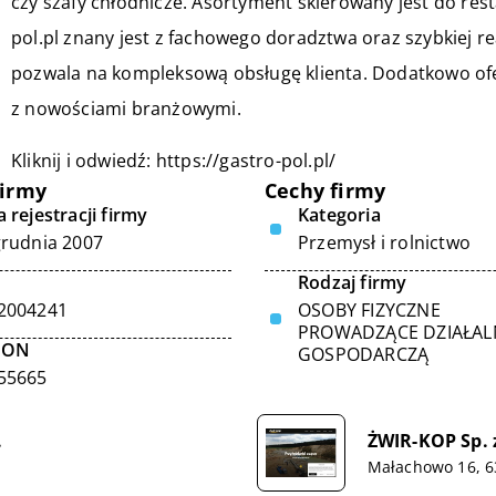
czy szafy chłodnicze. Asortyment skierowany jest do restau
pol.pl znany jest z fachowego doradztwa oraz szybkiej r
pozwala na kompleksową obsługę klienta. Dodatkowo ofe
z nowościami branżowymi.
Kliknij i odwiedź:
https://gastro-pol.pl/
firmy
Cechy firmy
 rejestracji firmy
Kategoria
grudnia 2007
Przemysł i rolnictwo
Rodzaj firmy
2004241
OSOBY FIZYCZNE
PROWADZĄCE DZIAŁA
GON
GOSPODARCZĄ
55665
.
ŻWIR-KOP Sp. z
Małachowo 16, 6