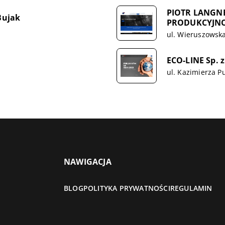
PIOTR LANGN
Bujak
PRODUKCYJN
ul. Wieruszowsk
ECO-LINE Sp. z
ul. Kazimierza P
NAWIGACJA
BLOG
POLITYKA PRYWATNOŚCI
REGULAMIN