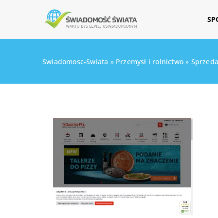
SP
Swiadomosc-Swiata
»
Przemysł i rolnictwo
»
Sprzeda