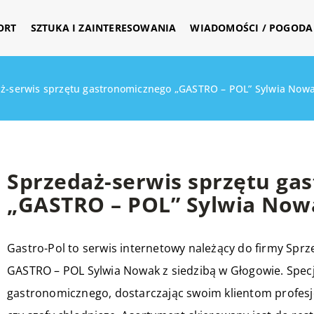
ORT
SZTUKA I ZAINTERESOWANIA
WIADOMOŚCI / POGODA 
ż-serwis sprzętu gastronomicznego „GASTRO – POL” Sylwia Now
Sprzedaż-serwis sprzętu ga
„GASTRO – POL” Sylwia Now
Gastro-Pol to serwis internetowy należący do firmy Spr
GASTRO – POL Sylwia Nowak z siedzibą w Głogowie. Specj
gastronomicznego, dostarczając swoim klientom profesj