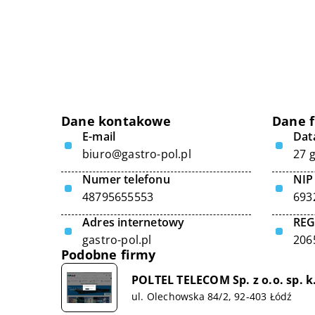
Dane kontakowe
Dane 
E-mail
Data
biuro@gastro-pol.pl
27 
Numer telefonu
NIP
48795655553
693
Adres internetowy
RE
gastro-pol.pl
206
Podobne firmy
POLTEL TELECOM Sp. z o.o. sp. k
ul. Olechowska 84/2, 92-403 Łódź