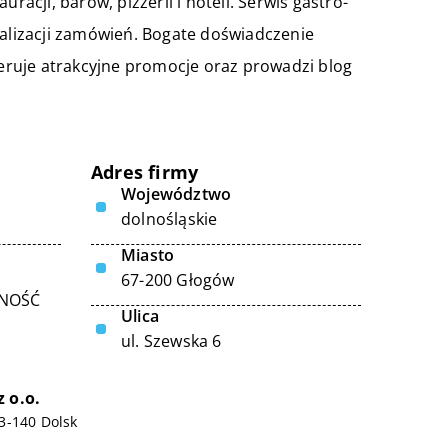
racji, barów, pizzerii i hoteli. Serwis gastro-
ealizacji zamówień. Bogate doświadczenie
ruje atrakcyjne promocje oraz prowadzi blog
Adres firmy
Województwo
dolnośląskie
Miasto
67-200 Głogów
LNOŚĆ
Ulica
ul. Szewska 6
 o.o.
3-140 Dolsk