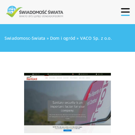
Swiadomosc-Swiata
»
Dom i ogród
»
VACO Sp. z o.o.