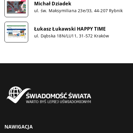
Michał Dziadek
ul. św. Maksymiliana 23e/33, 44-207 Rybnik
Łukasz Łukawski HAPPY TIME
ul. Dąbska 18N/LU11, 31-572 Kraków
NAWIGACJA