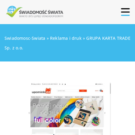
Swiadomosc-Swiata
»
Reklama i druk
»
GRUPA KARTA TRADE
Sp. z o.o.