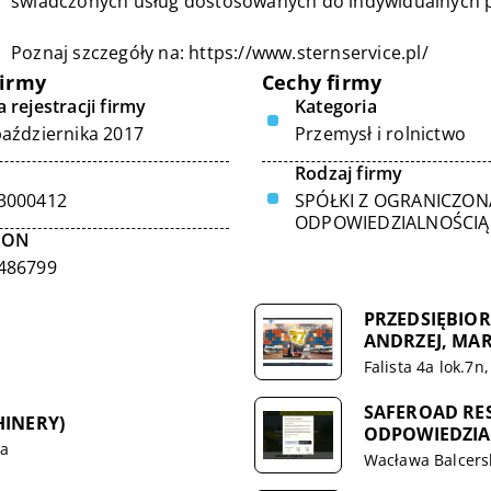
świadczonych usług dostosowanych do indywidualnych p
Poznaj szczegóły na:
https://www.sternservice.pl/
firmy
Cechy firmy
 rejestracji firmy
Kategoria
października 2017
Przemysł i rolnictwo
Rodzaj firmy
3000412
SPÓŁKI Z OGRANICZON
ODPOWIEDZIALNOŚCIĄ
GON
486799
PRZEDSIĘBIO
ANDRZEJ, MAR
Falista 4a lok.7
SAFEROAD RE
HINERY)
ODPOWIEDZIA
ka
Wacława Balcers