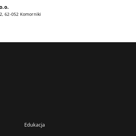
o.o.
2, 62-052 Komorniki
Edukacja