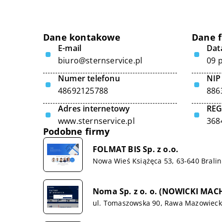
Dane kontakowe
Dane 
E-mail
Data
biuro@sternservice.pl
09 
Numer telefonu
NIP
48692125788
886
Adres internetowy
RE
www.sternservice.pl
368
Podobne firmy
FOLMAT BIS Sp. z o.o.
Nowa Wieś Książęca 53, 63-640 Bralin
Noma Sp. z o. o. (NOWICKI MAC
ul. Tomaszowska 90, Rawa Mazowiec