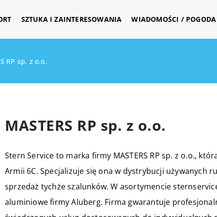
ORT
SZTUKA I ZAINTERESOWANIA
WIADOMOŚCI / POGODA 
 RP sp. z o.o.
MASTERS RP sp. z o.o.
Stern Service to marka firmy MASTERS RP sp. z o.o., któr
Armii 6C. Specjalizuje się ona w dystrybucji używanych r
sprzedaż tychże szalunków. W asortymencie sternservic
aluminiowe firmy Aluberg. Firma gwarantuje profesjona