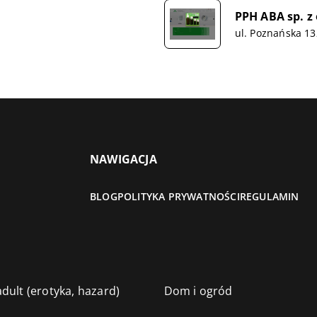
PPH ABA sp. z 
ul. Poznańska 13
NAWIGACJA
BLOG
POLITYKA PRYWATNOŚCI
REGULAMIN
dult (erotyka, hazard)
Dom i ogród