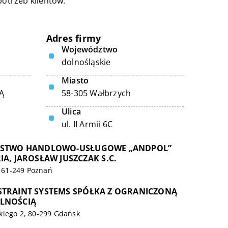
otrzeb klientów.
Adres firmy
Województwo
dolnośląskie
Miasto
Ą
58-305 Wałbrzych
Ulica
ul. II Armii 6C
RSTWO HANDLOWO-USŁUGOWE „ANDPOL”
IA, JAROSŁAW JUSZCZAK S.C.
n, 61-249 Poznań
STRAINT SYSTEMS SPÓŁKA Z OGRANICZONĄ
LNOŚCIĄ
kiego 2, 80-299 Gdańsk