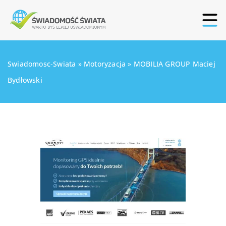
Swiadomosc-Swiata
»
Motoryzacja
»
MOBILIA GROUP Maciej
Bydłowski