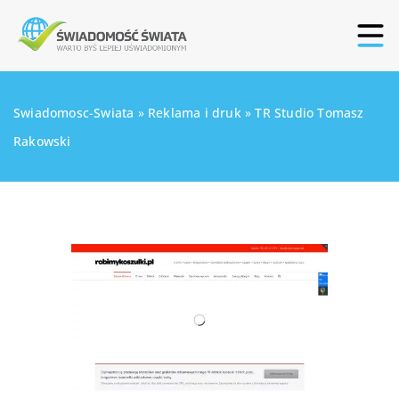
Swiadomosc-Swiata
»
Reklama i druk
»
TR Studio Tomasz
Rakowski