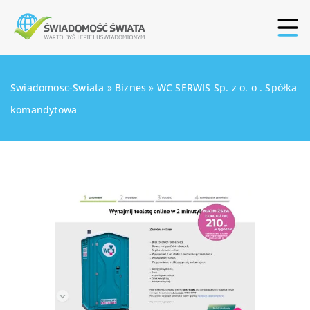
Swiadomosc-Swiata
»
Biznes
»
WC SERWIS Sp. z o. o . Spółka
komandytowa