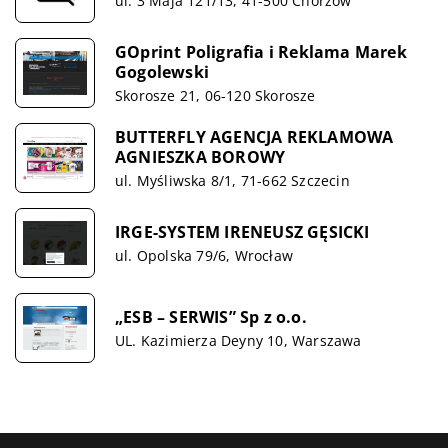
ul. 3 Maja 121/13, 41-500 Chorzów
GOprint Poligrafia i Reklama Marek
Gogolewski
Skorosze 21, 06-120 Skorosze
BUTTERFLY AGENCJA REKLAMOWA
AGNIESZKA BOROWY
ul. Myśliwska 8/1, 71-662 Szczecin
IRGE-SYSTEM IRENEUSZ GĘSICKI
ul. Opolska 79/6, Wrocław
„ESB – SERWIS” Sp z o.o.
UL. Kazimierza Deyny 10, Warszawa