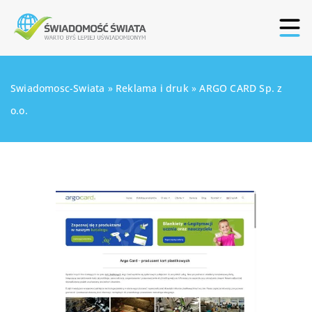
Swiadomosc-Swiata
»
Reklama i druk
»
ARGO CARD Sp. z
o.o.