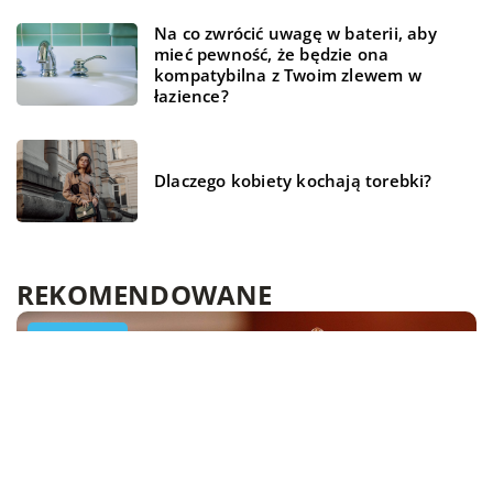
Na co zwrócić uwagę w baterii, aby
mieć pewność, że będzie ona
kompatybilna z Twoim zlewem w
łazience?
Dlaczego kobiety kochają torebki?
REKOMENDOWANE
LAJFSTAJL
LAJFSTAJL
LAJFSTAJL