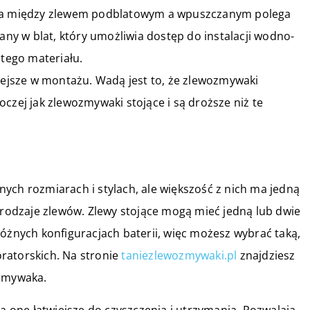
nica między zlewem podblatowym a wpuszczanym polega
y w blat, który umożliwia dostęp do instalacji wodno-
itego materiału.
wiejsze w montażu. Wadą jest to, że zlewozmywaki
czej jak zlewozmywaki stojące i są droższe niż te
ych rozmiarach i stylach, ale większość z nich ma jedną
e rodzaje zlewów. Zlewy stojące mogą mieć jedną lub dwie
różnych konfiguracjach baterii, więc możesz wybrać taką,
ratorskich. Na stronie
taniezlewozmywaki.pl
znajdziesz
ozmywaka.