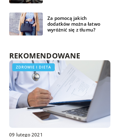
Za pomocą jakich
dodatków można łatwo
wyróżnić się z tłumu?
REKOMENDOWANE
LAJFSTAJL
ZDROWIE I DIETA
LAJFSTAJL
05 września 2020
09 czerwca 2019
Jak dostosować budynek do potrzeb osób
Gdzie trzymać swoją garderobę?
09 lutego 2021