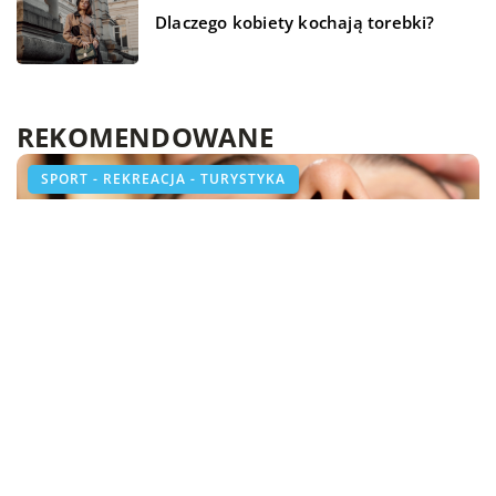
Dlaczego kobiety kochają torebki?
REKOMENDOWANE
SPORT - REKREACJA - TURYSTYKA
DOM I OGRÓD
SPORT - REKREACJA - TURYSTYKA
10 lutego 2022
22 lipca 2020
20 sierpnia 2022