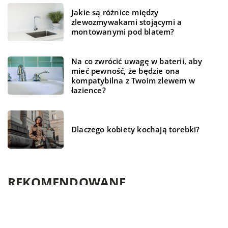
Jakie są różnice między
zlewozmywakami stojącymi a
montowanymi pod blatem?
Na co zwrócić uwagę w baterii, aby
mieć pewność, że będzie ona
kompatybilna z Twoim zlewem w
łazience?
Dlaczego kobiety kochają torebki?
REKOMENDOWANE
FINANSE I RYNEK
LAJFSTAJL
TECHNOLOGIA