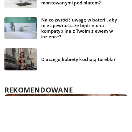
montowanymi pod blatem?
Na co zwrócić uwagę w baterii, aby
mieć pewność, że będzie ona
kompatybilna z Twoim zlewem w
łazience?
Dlaczego kobiety kochają torebki?
REKOMENDOWANE
NIERUCHOMOŚCI I BUDOWNICTWO
DOM I OGRÓD
LAJFSTAJL