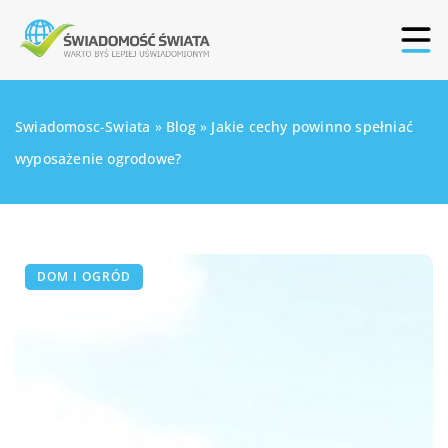
Swiadomosc-Swiata
»
Blog
»
Jakie cechy powinno spełniać
wyposażenie ogrodowe?
DOM I OGRÓD