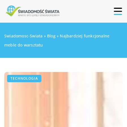
Swiadomosc-Swiata
»
Blog
»
Najbardziej funkcjonalne
meble do warsztatu
TECHNOLOGIA