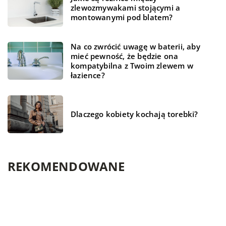
zlewozmywakami stojącymi a
montowanymi pod blatem?
Na co zwrócić uwagę w baterii, aby
mieć pewność, że będzie ona
kompatybilna z Twoim zlewem w
łazience?
Dlaczego kobiety kochają torebki?
REKOMENDOWANE
NIERUCHOMOŚCI I BUDOWNICTWO
TECHNOLOGIA
FINANSE I RYNEK