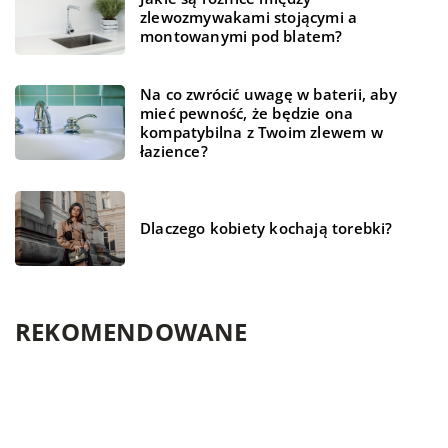
zlewozmywakami stojącymi a
montowanymi pod blatem?
Na co zwrócić uwagę w baterii, aby
mieć pewność, że będzie ona
kompatybilna z Twoim zlewem w
łazience?
Dlaczego kobiety kochają torebki?
REKOMENDOWANE
FINANSE I RYNEK
BEZ KATEGORII
LAJFSTAJL