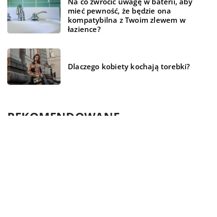
Na co zwrócić uwagę w baterii, aby
mieć pewność, że będzie ona
kompatybilna z Twoim zlewem w
łazience?
Dlaczego kobiety kochają torebki?
REKOMENDOWANE
LAJFSTAJL
TECHNOLOGIA
SPORT - REKREACJA - TURYSTYKA