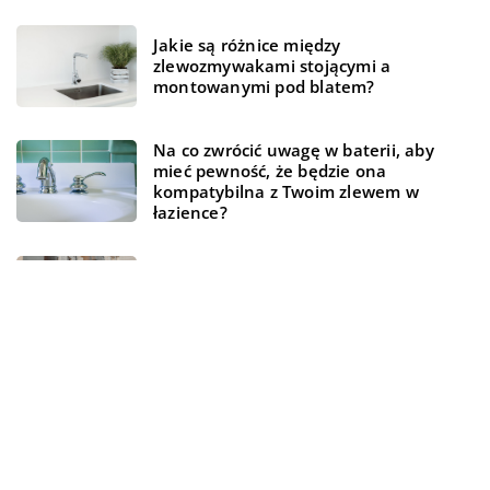
Jakie są różnice między
zlewozmywakami stojącymi a
montowanymi pod blatem?
Na co zwrócić uwagę w baterii, aby
mieć pewność, że będzie ona
kompatybilna z Twoim zlewem w
łazience?
Dlaczego kobiety kochają torebki?
REKOMENDOWANE
DOM I OGRÓD
NIERUCHOMOŚCI I BUDOWNICTWO
TECHNOLOGIA