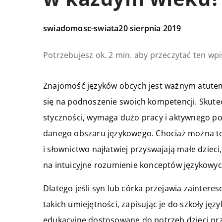
swiadomosc-swiata
20 sierpnia 2019
Potrzebujesz ok. 2 min. aby przeczytać ten wpi
Znajomość języków obcych jest ważnym atutem 
się na podnoszenie swoich kompetencji. Skute
styczności, wymaga dużo pracy i aktywnego po
danego obszaru językowego. Chociaż można to
i słownictwo najłatwiej przyswajają małe dzieci
na intuicyjne rozumienie konceptów językowyc
Dlatego jeśli syn lub córka przejawia zainter
takich umiejętności, zapisując je do szkoły ję
edukacyjne dostosowane do potrzeb dzieci prze