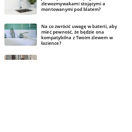
zlewozmywakami stojącymi a
montowanymi pod blatem?
Na co zwrócić uwagę w baterii, aby
mieć pewność, że będzie ona
kompatybilna z Twoim zlewem w
łazience?
Dlaczego kobiety kochają torebki?
REKOMENDOWANE
LAJFSTAJL
ZDROWIE I DIETA
LAJFSTAJL