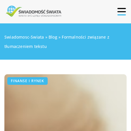
Swiadomosc-Swiata
»
Blog
»
Formalności związane z
tłumaczeniem tekstu
FINANSE I RYNEK