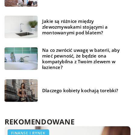
Jakie są różnice między
zlewozmywakami stojącymi a
montowanymi pod blatem?
Na co zwrócić uwagę w baterii, aby
mieć pewność, że będzie ona
kompatybilna z Twoim zlewem w
łazience?
Dlaczego kobiety kochają torebki?
REKOMENDOWANE
LAJFSTAJL
LAJFSTAJL
FINANSE I RYNEK