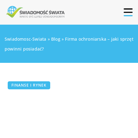
Swiadomosc-Swiata
»
Blog
»
Firma ochroniarska – jaki sprzęt
powinni posiadać?
FINANSE I RYNEK